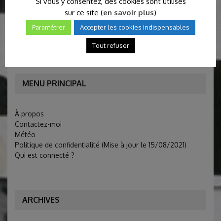
Si vous y consentez, des cookies sont utilisés
sur ce site (
en savoir plus
)
Paramétrer
Accepter les cookies indispensables
COMMENTAIRES RÉCENTS
Tout refuser
MENU PRINCIPAL
À propos
Contactez-moi
Météo
Politique de confidentialité (Mise à jour le 15/08/2021)
Qui est connecté ?
ARCHIVES