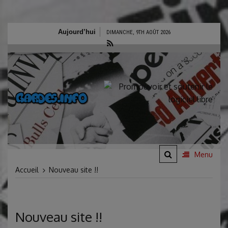
Aller
Aujourd’hui
DIMANCHE, 9TH AOÛT 2026
au
contenu
Gardes.Info
Site d'infos de Frank
Gardes
Menu
Accueil
Nouveau site !!
Nouveau site !!