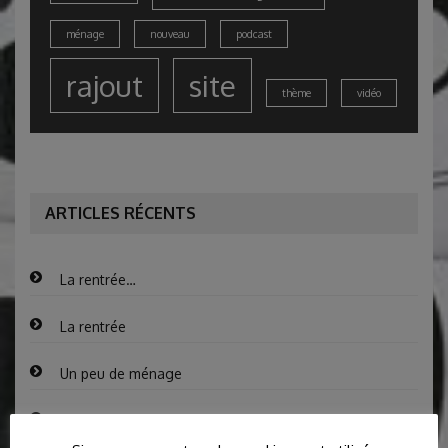
ménage
nouveau
podcast
rajout
site
thème
vidéo
ARTICLES RÉCENTS
La rentrée…
La rentrée
Un peu de ménage
Nouveau site !!