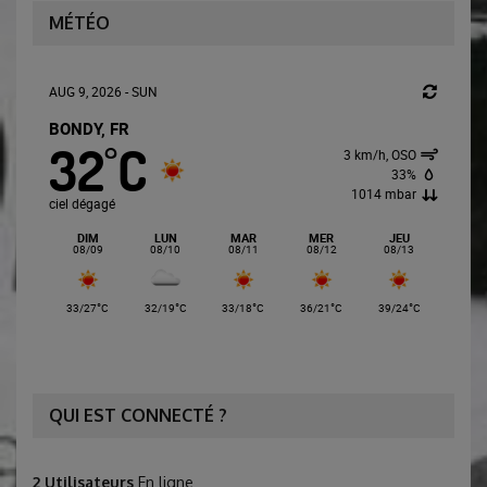
MÉTÉO
AUG 9, 2026 - SUN
BONDY, FR
32
C
°
3 km/h, OSO
33%
1014 mbar
ciel dégagé
DIM
LUN
MAR
MER
JEU
08/09
08/10
08/11
08/12
08/13
°
°
°
°
°
33/27
C
32/19
C
33/18
C
36/21
C
39/24
C
QUI EST CONNECTÉ ?
2 Utilisateurs
En ligne