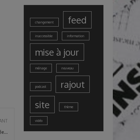
feed
changement
inaccessible
information
mise à jour
ménage
nouveau
rajout
podcast
site
thème
VANT
vidéo
ée...