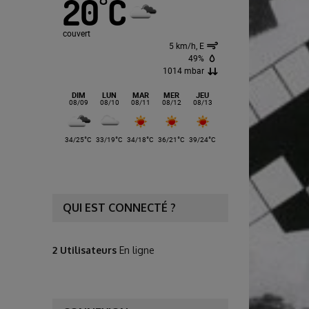
20
C
°
couvert
5 km/h, E
49%
1014 mbar
DIM
LUN
MAR
MER
JEU
08/09
08/10
08/11
08/12
08/13
°
°
°
°
°
34/25
C
33/19
C
34/18
C
36/21
C
39/24
C
QUI EST CONNECTÉ ?
2 Utilisateurs
En ligne